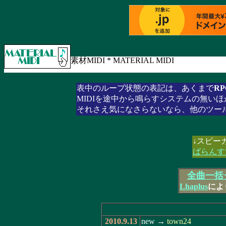
素材MIDI * MATERIAL MIDI
表中のループ状態の表記は、あくまで
R
MIDIを途中から鳴らすシステムの無い
それさえ気になさらないなら、他のツー
↓スピー
ばらんす
全曲一括ダ
Lhaplus
によ
2010.9.13
new →
town24