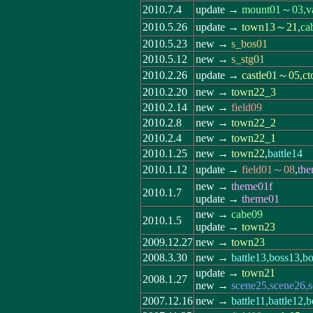
2010.7.4
update →
mount01～03,v
2010.5.26
update →
town13～21
,
ca
2010.5.23
new →
s_bos01
2010.5.12
new →
s_stg01
2010.2.26
update →
castle01～05,
2010.2.20
new →
town22_3
2010.2.14
new →
field09
2010.2.8
new →
town22_2
2010.2.4
new →
town22_1
2010.1.25
new →
town22
,
battle14
2010.1.12
update →
field01～08
,
th
new →
theme01f
2010.1.7
update →
theme01
new →
cabe09
2010.1.5
update →
town23
2009.12.27
new →
town23
2008.3.30
new →
battle13,boss13,b
update →
town21
2008.1.27
new →
scene25,scene26,
2007.12.16
new →
battle11,battle12,