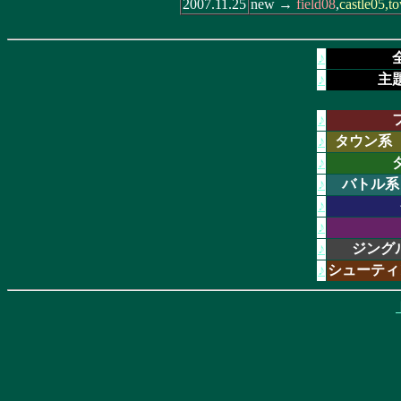
2007.11.25
new →
field08
,
castle05,t
♪
♪
主
♪
♪
タウン系
♪
♪
バトル系
♪
♪
♪
ジング
♪
シューティ