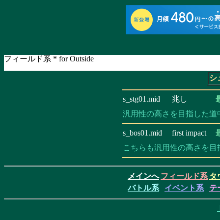
フィールド系 * for Outside
シ
s_stg01.mid
兆し
汎用性の高さを目指した道
s_bos01.mid
first impact
こちらも汎用性の高さを目
メインへ
フィールド系
タ
バトル系
イベント系
テ